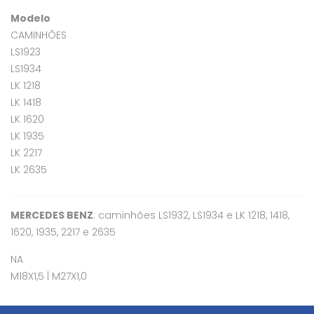
Modelo
CAMINHÕES
LS1923
LS1934
LK 1218
LK 1418
LK 1620
LK 1935
LK 2217
LK 2635
MERCEDES BENZ
: caminhões LS1932, LS1934 e LK 1218, 1418,
1620, 1935, 2217 e 2635
NA
M18X1,5 | M27X1,0