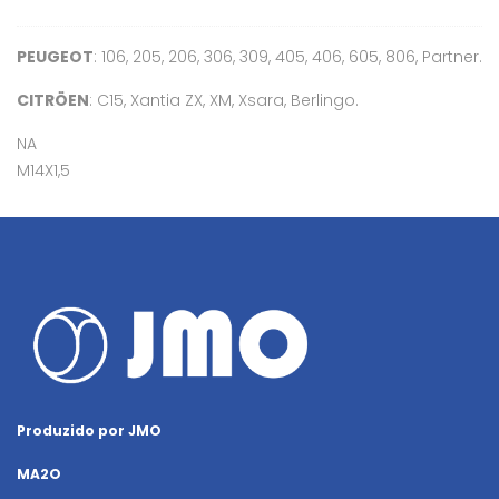
PEUGEOT
: 106, 205, 206, 306, 309, 405, 406, 605, 806, Partner.
CITRÖEN
: C15, Xantia ZX, XM, Xsara, Berlingo.
NA
M14X1,5
Produzido por JMO
MA2O