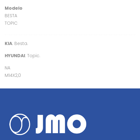
Modelo
BESTA
TOPIC
KIA
: Besta.
HYUNDAI
: Topic.
NA
M14X2,0