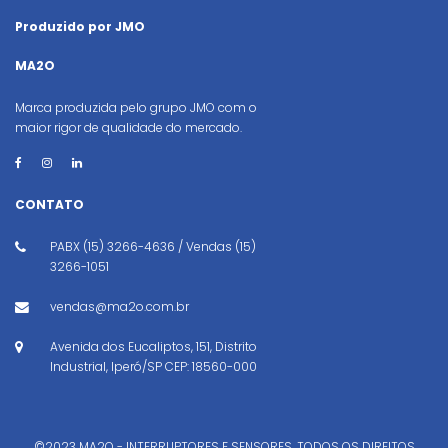
Produzido por JMO
MA2O
Marca produzida pelo grupo JMO com o
maior rigor de qualidade do mercado.
CONTATO
PABX (15) 3266-4636 / Vendas (15)
3266-1051
vendas@ma2o.com.br
Avenida dos Eucaliptos, 151, Distrito
Industrial, Iperó/SP CEP: 18560-000
©2023 MA2O - INTERRUPTORES E SENSORES. TODOS OS DIREITOS