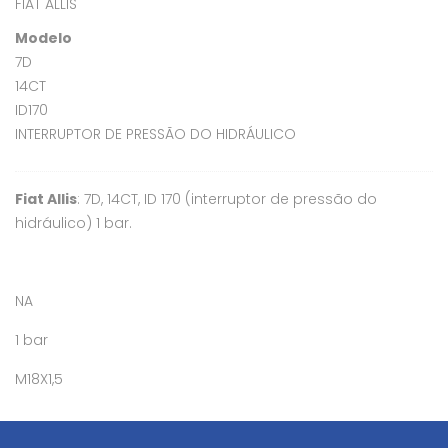
FIAT ALLIS
Modelo
7D
14CT
ID170
INTERRUPTOR DE PRESSÃO DO HIDRÁULICO
Fiat Allis
: 7D, 14CT, ID 170 (interruptor de pressão do
hidráulico) 1 bar.
NA
1 bar
M18X1,5