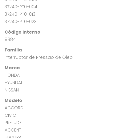
37240-PT0-004
37240-PT0-013
37240-PT0-023
Código Interno
8884
Família
Interruptor de Pressão de Óleo
Marca
HONDA
HYUNDAI
NISSAN
Modelo
ACCORD
CIVIC
PRELUDE
ACCENT
ELANTRA