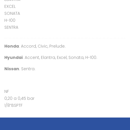
EXCEL
SONATA
H-100
SENTRA
Honda
: Accord, Civic, Prelude.
Hyundai
: Accent, Elantra, Excel, Sonata, H-100.
Nissan
: Sentra.
NF
0,20 a 0,45 bar
1/8“BSPTF