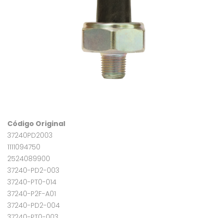
Código Original
37240PD2003
1111094750
2524089900
37240-PD2-003
37240-PT0-014
37240-P2F-A01
37240-PD2-004
37240-PT0-003