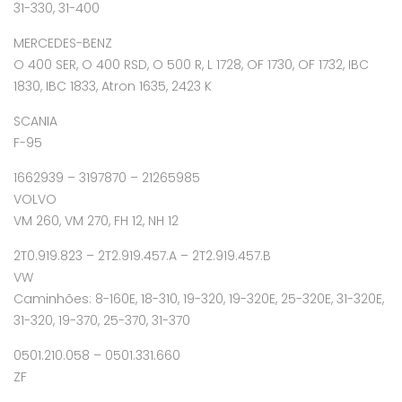
31-330, 31-400
MERCEDES-BENZ
O 400 SER, O 400 RSD, O 500 R, L 1728, OF 1730, OF 1732, IBC
1830, IBC 1833, Atron 1635, 2423 K
SCANIA
F-95
1662939 – 3197870 – 21265985
VOLVO
VM 260, VM 270, FH 12, NH 12
2T0.919.823 – 2T2.919.457.A – 2T2.919.457.B
VW
Caminhões: 8-160E, 18-310, 19-320, 19-320E, 25-320E, 31-320E,
31-320, 19-370, 25-370, 31-370
0501.210.058 – 0501.331.660
ZF