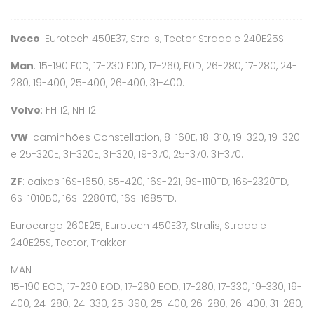
Iveco
: Eurotech 450E37, Stralis, Tector Stradale 240E25S.
Man
: 15-190 E0D, 17-230 E0D, 17-260, E0D, 26-280, 17-280, 24-
280, 19-400, 25-400, 26-400, 31-400.
Volvo
: FH 12, NH 12.
VW
: caminhões Constellation, 8-160E, 18-310, 19-320, 19-320
e 25-320E, 31-320E, 31-320, 19-370, 25-370, 31-370.
ZF
: caixas 16S-1650, S5-420, 16S-221, 9S-1110TD, 16S-2320TD,
6S-1010B0, 16S-2280T0, 16S-1685TD.
Eurocargo 260E25, Eurotech 450E37, Stralis, Stradale
240E25S, Tector, Trakker
MAN
15-190 EOD, 17-230 EOD, 17-260 EOD, 17-280, 17-330, 19-330, 19-
400, 24-280, 24-330, 25-390, 25-400, 26-280, 26-400, 31-280,