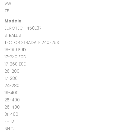
VW
ZF
Modelo
EUROTECH 450E37
STRALLIS
TECTOR STRADALE 240E25S
15-190 E0D
17-230 E0D
17-260 E0D
26-280
17-280
24-280
19-400
25-400
26-400
31-400
FH 12
NH 12