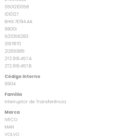
0501210058
1010127
BH1X.7E194.AA
9800i
503356283
3197870
21265985
2T2.919.457.A
2T2.919.457.B
Código Interno
9904
Família
Interruptor de Transferência
Marca
IVECO
MAN
VOLVO