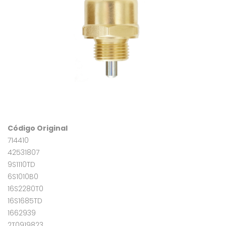
Código Original
714410
42531807
9S1110TD
6S1010B0
16S2280T0
16S1685TD
1662939
2T0919823