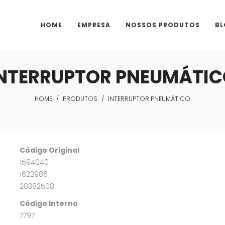
HOME
EMPRESA
NOSSOS PRODUTOS
BL
NTERRUPTOR PNEUMÁTI
HOME
/
PRODUTOS
/
INTERRUPTOR PNEUMÁTICO
Código Original
1594040
1622986
20382508
Código Interno
7797