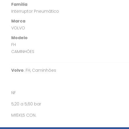
Família
Interruptor Pneumático
Marca
VOLVO
Modelo
FH
CAMINHÕES
Volvo
: FH, Caminhões
NF
5,20 a 5,60 bar
M16X1,5 CON.