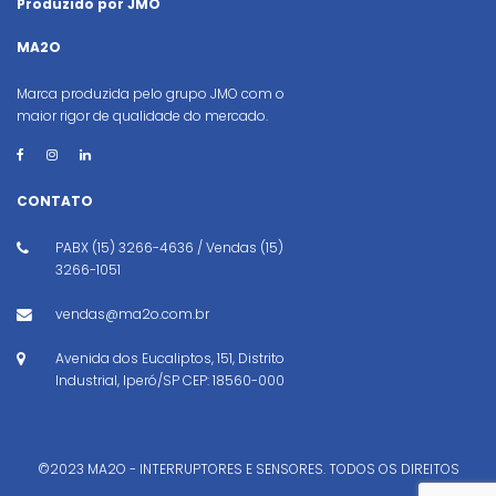
Produzido por JMO
MA2O
Marca produzida pelo grupo JMO com o
maior rigor de qualidade do mercado.
CONTATO
PABX (15) 3266-4636 / Vendas (15)
3266-1051
vendas@ma2o.com.br
Avenida dos Eucaliptos, 151, Distrito
Industrial, Iperó/SP CEP: 18560-000
©2023 MA2O - INTERRUPTORES E SENSORES. TODOS OS DIREITOS