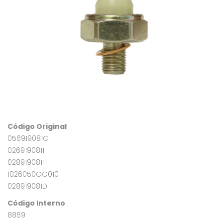
Código Original
056919081C
0269190811
028919081H
1026050GG010
028919081D
Código Interno
8869