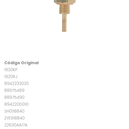
Código Original
1920KP
1920RJ
8942233030
88975489
88975490
894220D010
SH0118840
ZYE918840
22630AA17A