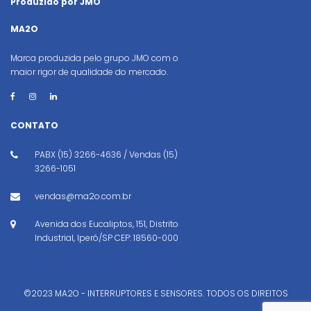
Produzido por JMO
MA2O
Marca produzida pelo grupo JMO com o
maior rigor de qualidade do mercado.
CONTATO
PABX (15) 3266-4636 / Vendas (15)
3266-1051
vendas@ma2o.com.br
Avenida dos Eucaliptos, 151, Distrito
Industrial, Iperó/SP CEP: 18560-000
©2023 MA2O - INTERRUPTORES E SENSORES. TODOS OS DIREITOS