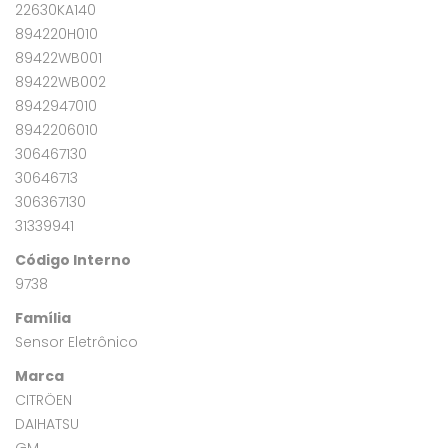
22630KA140
894220H010
89422WB001
89422WB002
8942947010
8942206010
306467130
30646713
306367130
31339941
Código Interno
9738
Família
Sensor Eletrônico
Marca
CITRÖEN
DAIHATSU