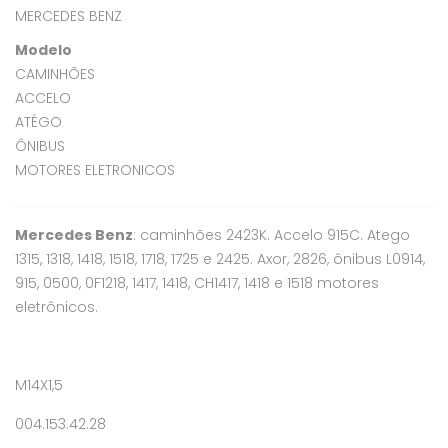
MERCEDES BENZ
Modelo
CAMINHÕES
ACCELO
ATÉGO
ÔNIBUS
MOTORES ELETRONICOS
Mercedes Benz
: caminhões 2423K. Accelo 915C. Atego
1315, 1318, 1418, 1518, 1718, 1725 e 2425. Axor, 2826, ônibus L0914,
915, 0500, 0F1218, 1417, 1418, CH1417, 1418 e 1518 motores
eletrônicos.
M14X1,5
004.153.42.28