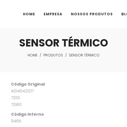
HOME
EMPRESA
NOSSOS PRODUTOS
BL
SENSOR TÉRMICO
HOME
/
PRODUTOS
/
SENSOR TÉRMICO
Código Original
A0145421217
73113
73160
Código Interno
9465