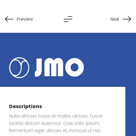
Preview
Next
Produzido por JMO
MA2O
Descriptions
Nulla ultricies turpis et mattis ultrices. Fusce
Marca produzida pelo grupo JMO com o
maior rigor de qualidade do mercado.
lacinia dictum euismod. Cras odio ipsum,
fermentum eget ultrices et, rhoncus ut nisl.