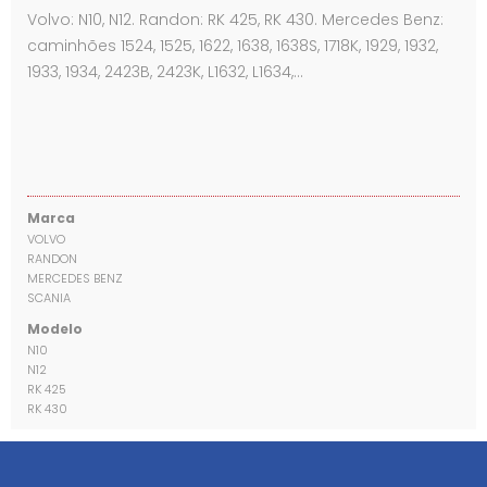
Volvo: N10, N12. Randon: RK 425, RK 430. Mercedes Benz:
caminhões 1524, 1525, 1622, 1638, 1638S, 1718K, 1929, 1932,
1933, 1934, 2423B, 2423K, L1632, L1634,…
Marca
VOLVO
RANDON
MERCEDES BENZ
SCANIA
Modelo
N10
N12
RK 425
RK 430