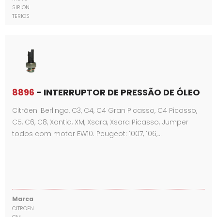
SIRION
TERIOS
8896
- INTERRUPTOR DE PRESSÃO DE ÓLEO
Citröen: Berlingo, C3, C4, C4 Gran Picasso, C4 Picasso,
C5, C6, C8, Xantia, XM, Xsara, Xsara Picasso, Jumper
todos com motor EW10. Peugeot: 1007, 106,…
Marca
CITRÖEN