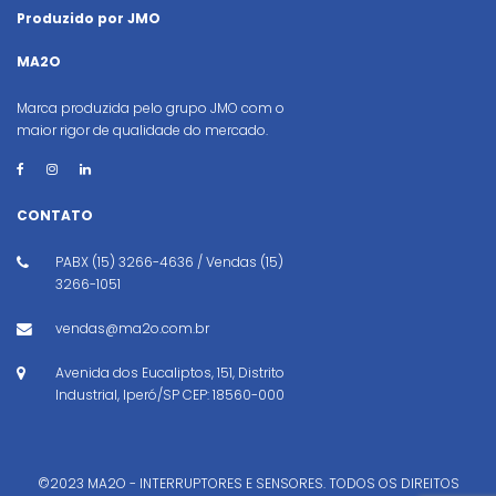
Produzido por JMO
MA2O
Marca produzida pelo grupo JMO com o
maior rigor de qualidade do mercado.
CONTATO
PABX (15) 3266-4636 / Vendas (15)
3266-1051
vendas@ma2o.com.br
Avenida dos Eucaliptos, 151, Distrito
Industrial, Iperó/SP CEP: 18560-000
©2023 MA2O - INTERRUPTORES E SENSORES. TODOS OS DIREITOS