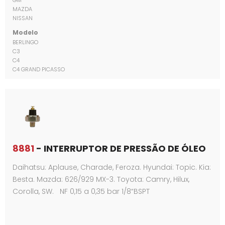
GM
MAZDA
NISSAN
Modelo
BERLINGO
C3
C4
C4 GRAND PICASSO
8881
- INTERRUPTOR DE PRESSÃO DE ÓLEO
Daihatsu: Aplause, Charade, Feroza. Hyundai: Topic. Kia:
Besta. Mazda: 626/929 MX-3. Toyota: Camry, Hilux,
Corolla, SW. NF 0,15 a 0,35 bar 1/8“BSPT