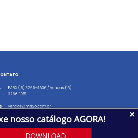
CONTATO
PABX (15) 3266-4636 / Vendas (15)
3266-1051
vendas@ma2o.com.br
xe nosso catálogo AGORA!
Avenida dos Eucaliptos, 151, Distrito
Industrial, Iperó/SP CEP: 18560-000
DOWNLOAD