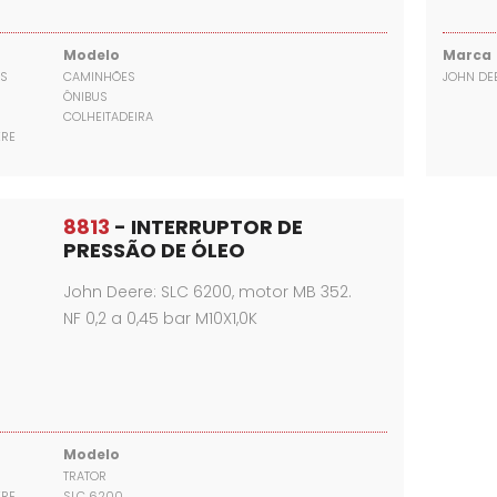
Modelo
Marca
S
CAMINHÕES
JOHN DE
ÔNIBUS
COLHEITADEIRA
ERE
8813
- INTERRUPTOR DE
PRESSÃO DE ÓLEO
John Deere: SLC 6200, motor MB 352.
NF 0,2 a 0,45 bar M10X1,0K
Modelo
TRATOR
ERE
SLC 6200