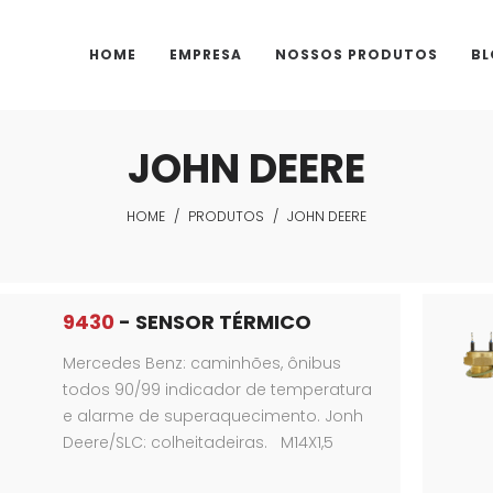
HOME
EMPRESA
NOSSOS PRODUTOS
BL
JOHN DEERE
HOME
/
PRODUTOS
/
JOHN DEERE
9430
- SENSOR TÉRMICO
Mercedes Benz: caminhões, ônibus
todos 90/99 indicador de temperatura
e alarme de superaquecimento. Jonh
Deere/SLC: colheitadeiras. M14X1,5