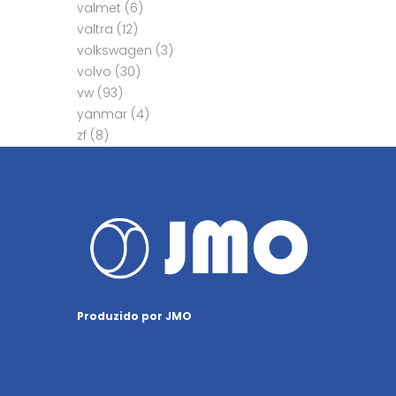
valmet
(6)
valtra
(12)
volkswagen
(3)
volvo
(30)
vw
(93)
yanmar
(4)
zf
(8)
Produzido por JMO