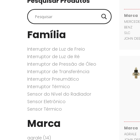
Pesquisar Produtos
SENSORES
SENSORES
Marca
MERCEDE
BENZ
Família
SLC
JOHN DE
Interruptor de Luz de Freio
Interruptor de Luz de Ré
Interruptor de Pressão de Óleo
Interruptor de Transferência
Interruptor Pneumático
Interruptor Térmico
Sensor do Nível do Radiador
Sensor Eletrônico
Sensor Térmico
Marca
Marca
AGRALE
agrale
(14)
JOHN DE