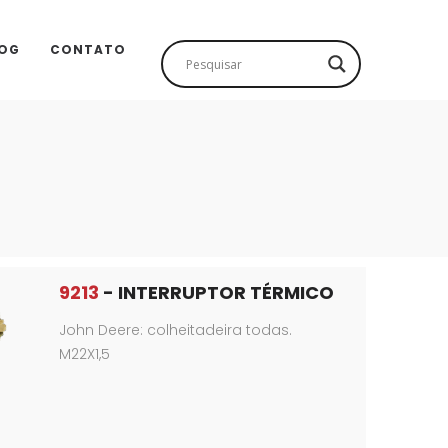
OG
CONTATO
9213
- INTERRUPTOR TÉRMICO
John Deere: colheitadeira todas.
M22X1,5