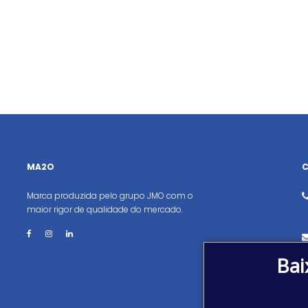
MA2O
Marca produzida pelo grupo JMO com o
maior rigor de qualidade do mercado.
Bai