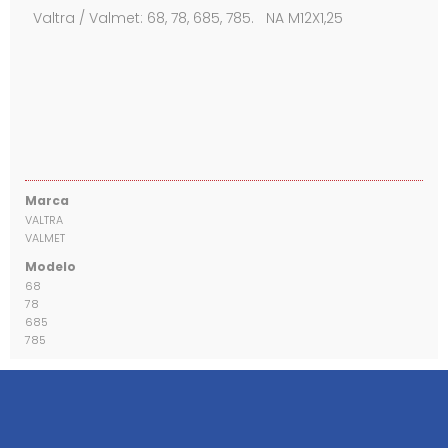
Valtra / Valmet: 68, 78, 685, 785. NA M12X1,25
Marca
VALTRA
VALMET
Modelo
68
78
685
785