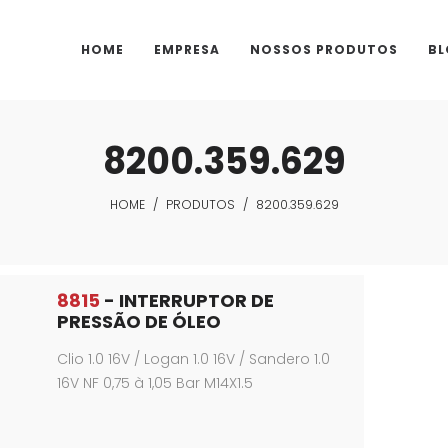
HOME
EMPRESA
NOSSOS PRODUTOS
BL
8200.359.629
HOME
/
PRODUTOS
/
8200.359.629
8815
- INTERRUPTOR DE
PRESSÃO DE ÓLEO
Clio 1.0 16V / Logan 1.0 16V / Sandero 1.0
16V NF 0,75 à 1,05 Bar M14X1.5