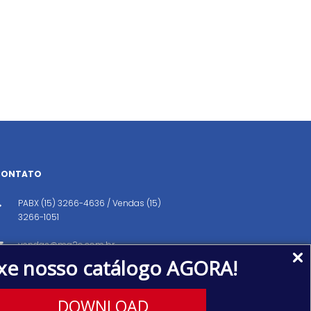
CONTATO
PABX (15) 3266-4636 / Vendas (15)
3266-1051
vendas@ma2o.com.br
xe nosso catálogo AGORA!
Avenida dos Eucaliptos, 151, Distrito
Industrial, Iperó/SP CEP: 18560-000
DOWNLOAD