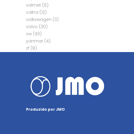
valmet
(6)
valtra
(12)
volkswagen
(3)
volvo
(30)
vw
(93)
yanmar
(4)
zf
(8)
Produzido por JMO