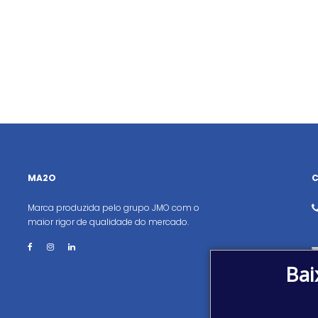
MA2O
Marca produzida pelo grupo JMO com o
maior rigor de qualidade do mercado.
Bai