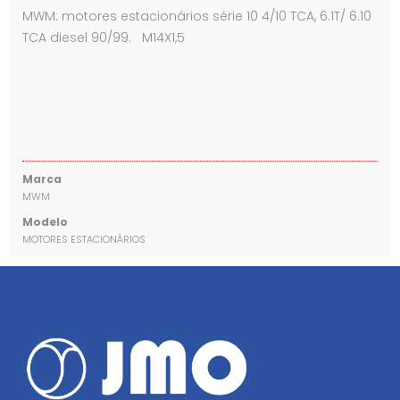
MWM: motores estacionários série 10 4/10 TCA, 6.1T/ 6.10
TCA diesel 90/99. M14X1,5
Marca
MWM
Modelo
MOTORES ESTACIONÁRIOS