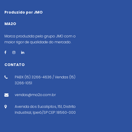
Produzido por JMO
MA2O
Marca produzida pelo grupo JMO com o
maior rigor de qualidade do mercado.
CONTATO
PABX (15) 3266-4636 / Vendas (15)
3266-1051
vendas@ma2o.com.br
Avenida dos Eucaliptos, 151, Distrito
Industrial, Iperó/SP CEP: 18560-000