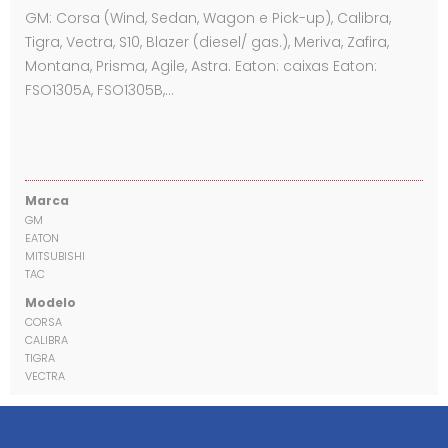
GM: Corsa (Wind, Sedan, Wagon e Pick-up), Calibra,
Tigra, Vectra, S10, Blazer (diesel/ gas.), Meriva, Zafira,
Montana, Prisma, Agile, Astra. Eaton: caixas Eaton:
FSO1305A, FSO1305B,…
Marca
GM
EATON
MITSUBISHI
TAC
Modelo
CORSA
CALIBRA
TIGRA
VECTRA