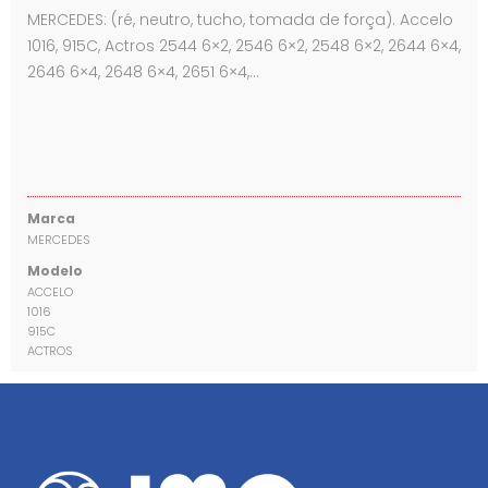
MERCEDES: (ré, neutro, tucho, tomada de força). Accelo
1016, 915C, Actros 2544 6×2, 2546 6×2, 2548 6×2, 2644 6×4,
2646 6×4, 2648 6×4, 2651 6×4,…
Marca
MERCEDES
Modelo
ACCELO
1016
915C
ACTROS