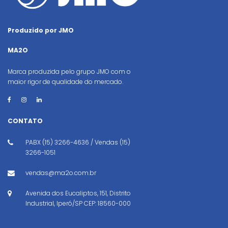
Produzido por JMO
MA2O
Marca produzida pelo grupo JMO com o
maior rigor de qualidade do mercado.
CONTATO
PABX (15) 3266-4636 / Vendas (15)
3266-1051
vendas@ma2o.com.br
Avenida dos Eucaliptos, 151, Distrito
Industrial, Iperó/SP CEP: 18560-000