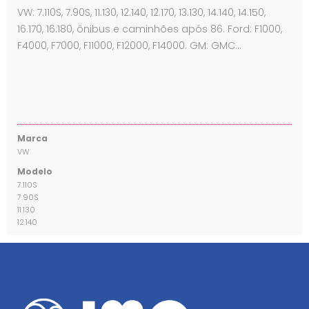
VW: 7.110S, 7.90S, 11.130, 12.140, 12.170, 13.130, 14.140, 14.150,
16.170, 16.180, ônibus e caminhões após 86. Ford: F1000,
F4000, F7000, F11000, F12000, F14000. GM: GMC…
Marca
VW
Modelo
7.110S
7.90S
11.130
12.140