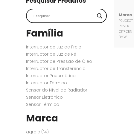
Pesquisar Produtos
SENSORES
SENSORES
Marca
PEUGEOT
ROVER
Família
CITRÖEN
BMW
Interruptor de Luz de Freio
Interruptor de Luz de Ré
Interruptor de Pressão de Óleo
Interruptor de Transferência
Interruptor Pneumático
Interruptor Térmico
Sensor do Nível do Radiador
Sensor Eletrônico
Sensor Térmico
Marca
agrale
(14)