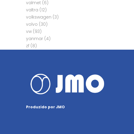
valmet
(6)
valtra
(12)
volkswagen
(3)
volvo
(30)
vw
(93)
yanmar
(4)
zf
(8)
Produzido por JMO