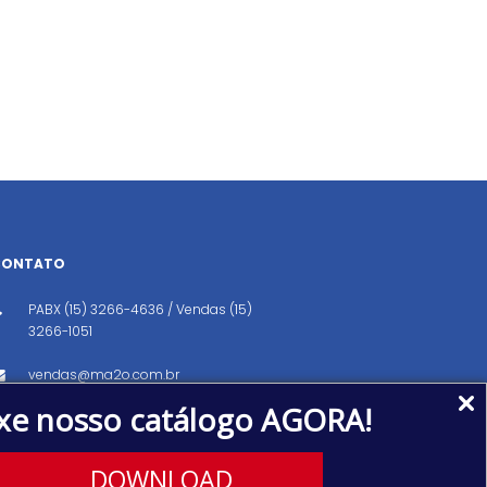
CONTATO
PABX (15) 3266-4636 / Vendas (15)
3266-1051
vendas@ma2o.com.br
xe nosso catálogo AGORA!
Avenida dos Eucaliptos, 151, Distrito
Industrial, Iperó/SP CEP: 18560-000
DOWNLOAD