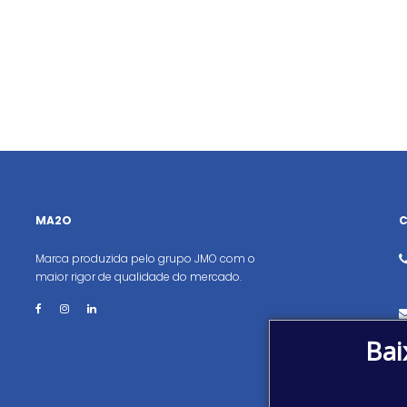
MA2O
Marca produzida pelo grupo JMO com o
maior rigor de qualidade do mercado.
Bai