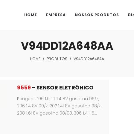
HOME
EMPRESA
NOSSOS PRODUTOS
BL
V94DD12A648AA
HOME
/
PRODUTOS
/
V94DD12A648AA
9559
- SENSOR ELETRÔNICO
Peugeot: 106 1.0, 1.1, 1.4 8V gasolina 96/>,
206 1.4 8V 00/>, 207 1.4i 8V gasolina 98/>,
208 1.6i 8V gasolina 98/00, 306 1.4, 1.6…