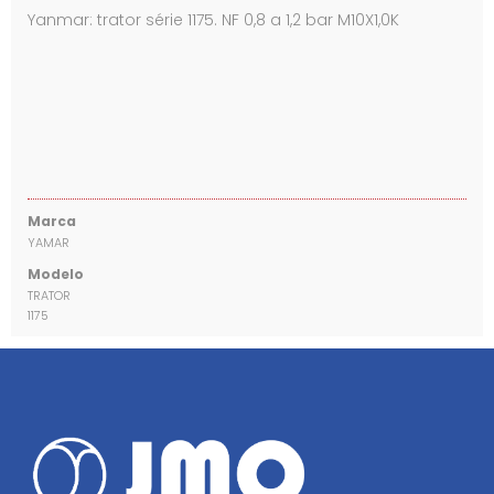
Yanmar: trator série 1175. NF 0,8 a 1,2 bar M10X1,0K
Marca
YAMAR
Modelo
TRATOR
1175