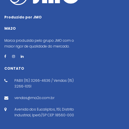
Produzido por JMO
MA2O
Marca produzida pelo grupo JMO com o
maior rigor de qualidade do mercado.
CONTATO
PABX (15) 3266-4636 / Vendas (15)
3266-1051
vendas@ma2o.com.br
Avenida dos Eucaliptos, 151, Distrito
Industrial, Iperó/SP CEP: 18560-000