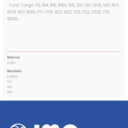
Ford: Cargo 712, 814, 815, 815S, 915, 1217, 1317, 1317E, 1417, 1517,
1517E, 1617, 1630, 1717, 1717E, 1621, 1622, 1721, 1722, 1722E, 1731,
1832E,…
Marca
FORD
Modelo
CARGO
712
814
815