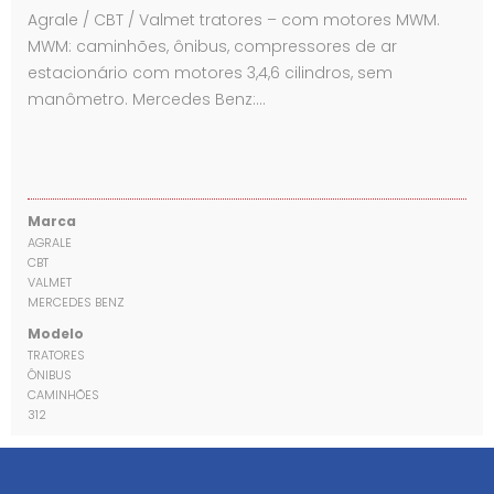
Agrale / CBT / Valmet tratores – com motores MWM.
MWM: caminhões, ônibus, compressores de ar
estacionário com motores 3,4,6 cilindros, sem
manômetro. Mercedes Benz:…
Marca
AGRALE
CBT
VALMET
MERCEDES BENZ
Modelo
TRATORES
ÔNIBUS
CAMINHÕES
312