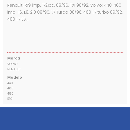
Renault: R19 imp. 1721cc. 88/96, TXI 90/92. Volvo: 440, 460
imp. 1.6, 1.8, 2.0 88/96, 1.7 Turbo 88/96, 460 1.7 turbo 89/92,
480 1.7 ES…
Marca
VOLVO
RENAULT
Modelo
440
460
480
R19