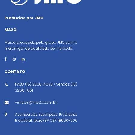
Produzido por JMO
MA2O
Marca produzida pelo grupo JMO com o
maior rigor de qualidade do mercado.
CONTATO
PABX (15) 3266-4636 / Vendas (15)
3266-1051
vendas@ma2o.com.br
Avenida dos Eucaliptos, 151, Distrito
Industrial, Iperó/SP CEP: 18560-000