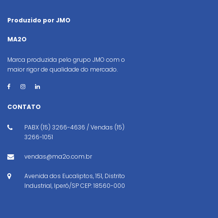
Produzido por JMO
MA2O
Marca produzida pelo grupo JMO com o
maior rigor de qualidade do mercado.
CONTATO
PABX (15) 3266-4636 / Vendas (15)
3266-1051
vendas@ma2o.com.br
Avenida dos Eucaliptos, 151, Distrito
Industrial, Iperó/SP CEP: 18560-000