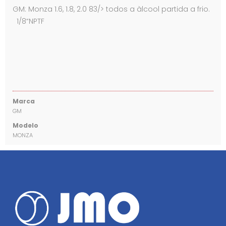
GM: Monza 1.6, 1.8, 2.0 83/> todos a àlcool partida a frio.
1/8“NPTF
Marca
GM
Modelo
MONZA