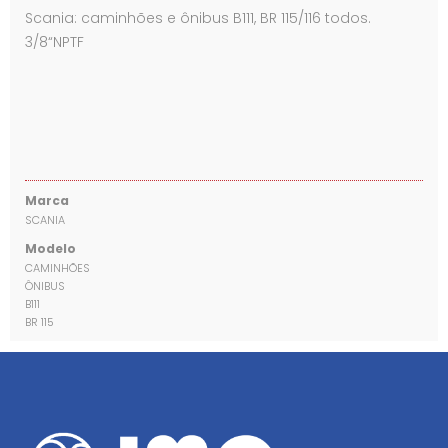
Scania: caminhões e ônibus B111, BR 115/116 todos.
3/8“NPTF
Marca
SCANIA
Modelo
CAMINHÕES
ÔNIBUS
B111
BR 115