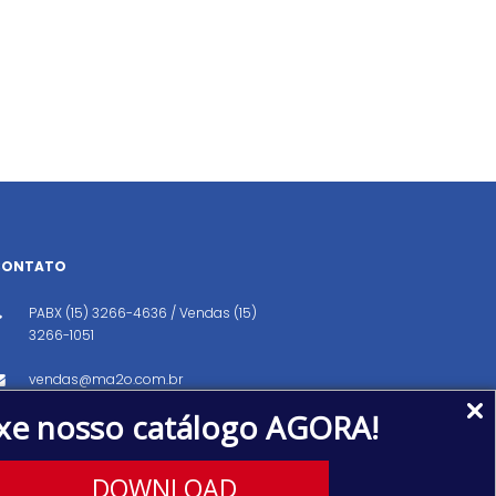
CONTATO
PABX (15) 3266-4636 / Vendas (15)
3266-1051
vendas@ma2o.com.br
xe nosso catálogo AGORA!
Avenida dos Eucaliptos, 151, Distrito
Industrial, Iperó/SP CEP: 18560-000
DOWNLOAD