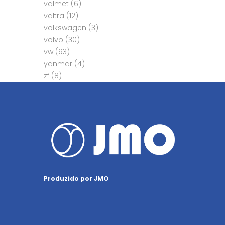
valmet
(6)
valtra
(12)
volkswagen
(3)
volvo
(30)
vw
(93)
yanmar
(4)
zf
(8)
Produzido por JMO