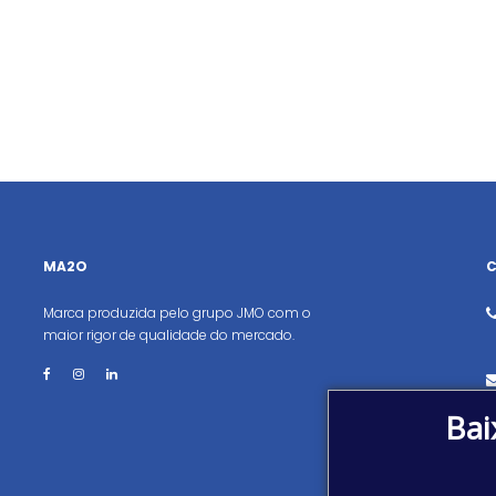
MA2O
Marca produzida pelo grupo JMO com o
maior rigor de qualidade do mercado.
Bai