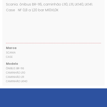
Scania: ônibus BR-116, caminhão L110, L111, LK140, LK141.
Case NF 0,8 a 1,20 bar M10X1,0K
Marca
SCANIA
CASE
Modelo
ÔNIBUS BR-116
CAMINHÃO L110
CAMINHÃO L111
CAMINHÃO LK140