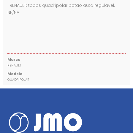
RENAULT: todos quadripolar botão auto regulável.
NF/NA
Marca
RENAULT
Modelo
QUADRIPOLAR