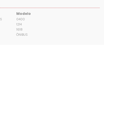
Modelo
S
0400
1214
1618
ÔNIBUS