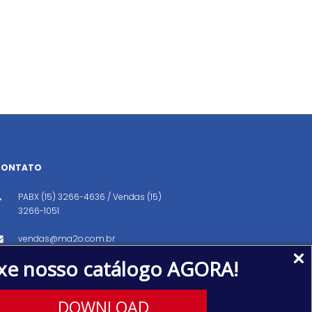
CONTATO
PABX (15) 3266-4636 / Vendas (15)
3266-1051
vendas@ma2o.com.br
xe nosso catálogo AGORA!
Avenida dos Eucaliptos, 151, Distrito
Industrial, Iperó/SP CEP: 18560-000
DOWNLOAD