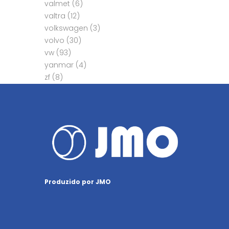
valmet
(6)
valtra
(12)
volkswagen
(3)
volvo
(30)
vw
(93)
yanmar
(4)
zf
(8)
Produzido por JMO