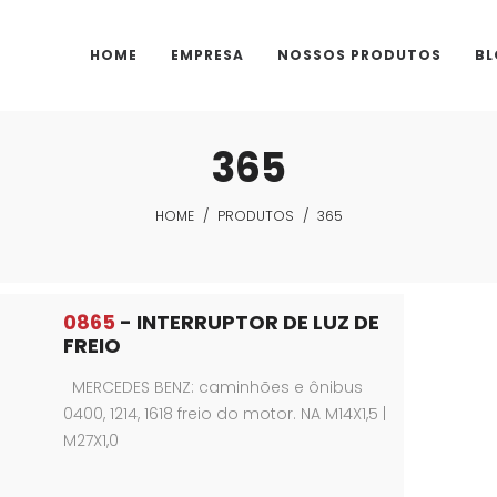
HOME
EMPRESA
NOSSOS PRODUTOS
BL
365
HOME
/
PRODUTOS
/
365
0865
- INTERRUPTOR DE LUZ DE
FREIO
MERCEDES BENZ: caminhões e ônibus
0400, 1214, 1618 freio do motor. NA M14X1,5 |
M27X1,0