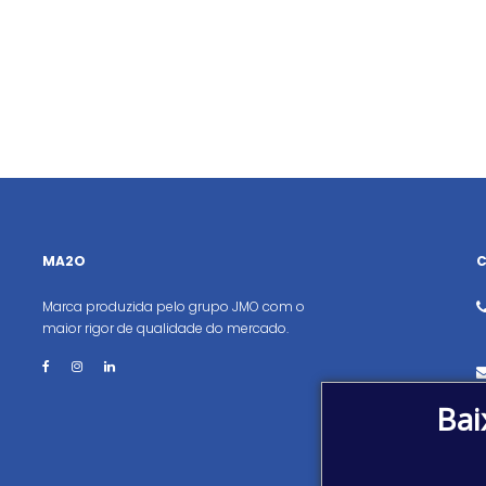
MA2O
Marca produzida pelo grupo JMO com o
maior rigor de qualidade do mercado.
Bai