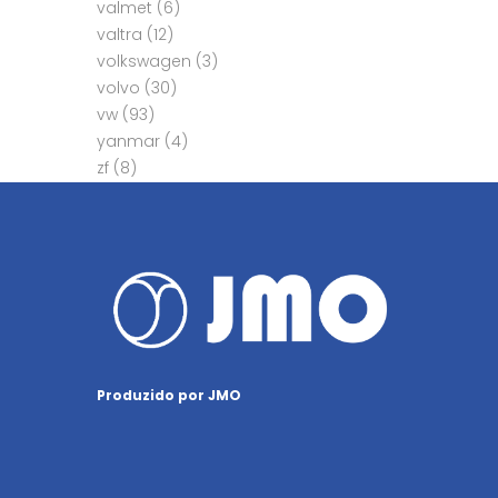
valmet
(6)
valtra
(12)
volkswagen
(3)
volvo
(30)
vw
(93)
yanmar
(4)
zf
(8)
Produzido por JMO