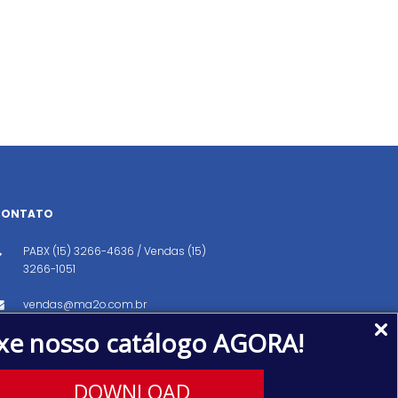
CONTATO
PABX (15) 3266-4636 / Vendas (15)
3266-1051
vendas@ma2o.com.br
xe nosso catálogo AGORA!
Avenida dos Eucaliptos, 151, Distrito
Industrial, Iperó/SP CEP: 18560-000
DOWNLOAD