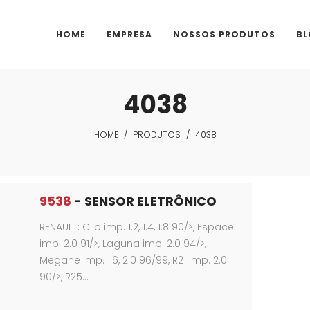
HOME
EMPRESA
NOSSOS PRODUTOS
BL
4038
HOME
/
PRODUTOS
/
4038
9538
- SENSOR ELETRÔNICO
RENAULT: Clio imp. 1.2, 1.4, 1.8 90/>, Espace
imp. 2.0 91/>, Laguna imp. 2.0 94/>,
Megane imp. 1.6, 2.0 96/99, R21 imp. 2.0
90/>, R25…