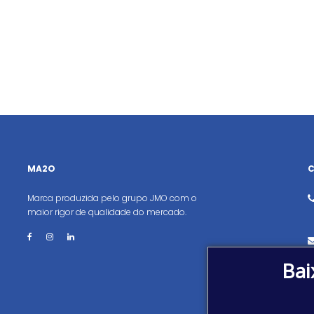
MA2O
Marca produzida pelo grupo JMO com o
maior rigor de qualidade do mercado.
Bai