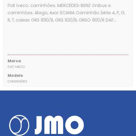
Fiat Iveco: caminhões. MERCEDES-BENZ ônibus e
caminhões. Atego, Axor SCANIA Caminhão Série 4, P, G,
R, T, caixas GRS 890/R, GRS 920/R, GRSO 900/R DAF…
Marca
FIAT IVECO
Modelo
CAMINHÕES