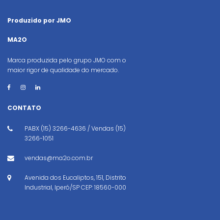
Produzido por JMO
MA2O
Marca produzida pelo grupo JMO com o
maior rigor de qualidade do mercado.
CONTATO
PABX (15) 3266-4636 / Vendas (15)
3266-1051
vendas@ma2o.com.br
Avenida dos Eucaliptos, 151, Distrito
Industrial, Iperó/SP CEP: 18560-000