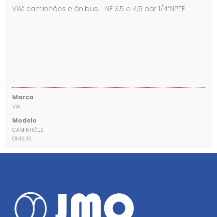
VW: caminhões e ônibus. NF 3,5 a 4,5 bar 1/4“NPTF
Marca
VW
Modelo
CAMINHÕES
ÔNIBUS