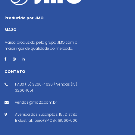
Produzido por JMO
MA2O
Marca produzida pelo grupo JMO com o
maior rigor de qualidade do mercado.
CONTATO
PABX (15) 3266-4636 / Vendas (15)
3266-1051
vendas@ma2o.com.br
Avenida dos Eucaliptos, 151, Distrito
Industrial, Iperó/SP CEP: 18560-000