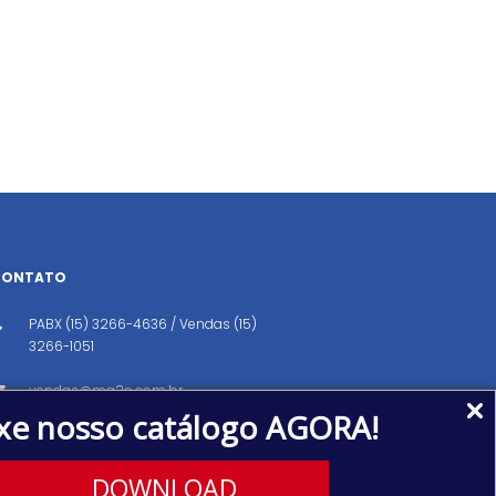
CONTATO
PABX (15) 3266-4636 / Vendas (15)
3266-1051
vendas@ma2o.com.br
xe nosso catálogo AGORA!
Avenida dos Eucaliptos, 151, Distrito
Industrial, Iperó/SP CEP: 18560-000
DOWNLOAD