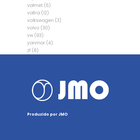
valmet
(6)
valtra
(12)
volkswagen
(3)
volvo
(30)
vw
(93)
yanmar
(4)
zf
(8)
Produzido por JMO