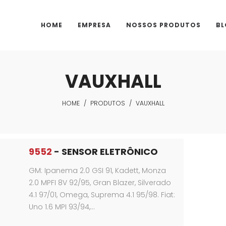
HOME
EMPRESA
NOSSOS PRODUTOS
BL
VAUXHALL
HOME
/
PRODUTOS
/
VAUXHALL
9552
- SENSOR ELETRÔNICO
GM: Ipanema 2.0 GSI 91, Kadett, Monza
2.0 MPFI 8V 92/95, Gran Blazer, Silverado
4.1 97/01, Omega, Suprema 4.1 95/98. Fiat:
Uno 1.6 MPI 93/94,…