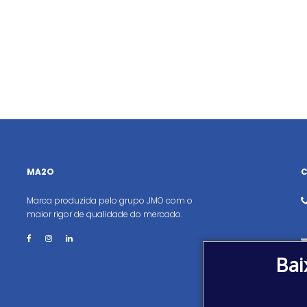
MA2O
Marca produzida pelo grupo JMO com o
maior rigor de qualidade do mercado.
Bai