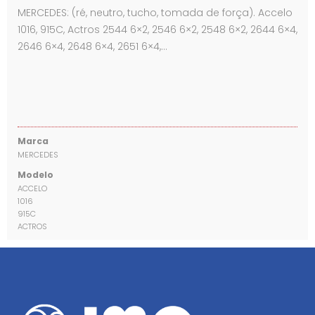
MERCEDES: (ré, neutro, tucho, tomada de força). Accelo
1016, 915C, Actros 2544 6×2, 2546 6×2, 2548 6×2, 2644 6×4,
2646 6×4, 2648 6×4, 2651 6×4,…
Marca
MERCEDES
Modelo
ACCELO
1016
915C
ACTROS