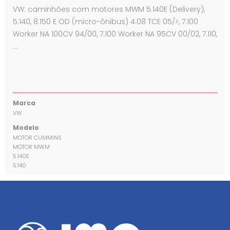
VW: caminhões com motores MWM 5.140E (Delivery),
5.140, 8.150 E OD (micro-ônibus) 4.08 TCE 05/>, 7.100
Worker NA 100CV 94/00, 7.100 Worker NA 95CV 00/02, 7.110,
…
Marca
VW
Modelo
MOTOR CUMMINS
MOTOR MWM
5.140E
5.140