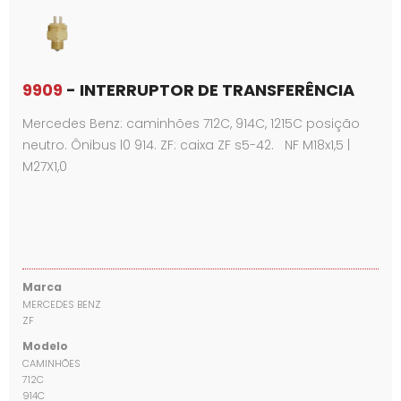
9909
- INTERRUPTOR DE TRANSFERÊNCIA
Mercedes Benz: caminhões 712C, 914C, 1215C posição
neutro. Ônibus l0 914. ZF: caixa ZF s5-42. NF M18x1,5 |
M27X1,0
Marca
MERCEDES BENZ
ZF
Modelo
CAMINHÕES
712C
914C