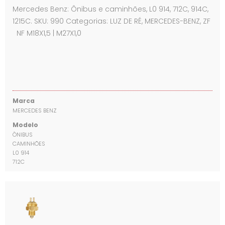
Mercedes Benz: Ônibus e caminhões, L0 914, 712C, 914C,
1215C. SKU: 990 Categorias: LUZ DE RÉ, MERCEDES-BENZ, ZF
NF M18X1,5 | M27X1,0
Marca
MERCEDES BENZ
Modelo
ÔNIBUS
CAMINHÕES
L0 914
712C