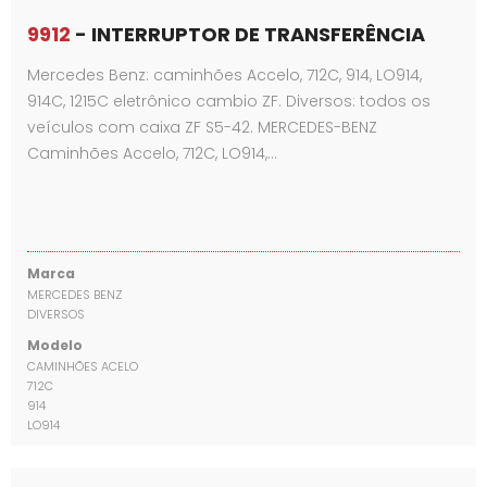
9912
- INTERRUPTOR DE TRANSFERÊNCIA
Mercedes Benz: caminhões Accelo, 712C, 914, LO914,
914C, 1215C eletrônico cambio ZF. Diversos: todos os
veículos com caixa ZF S5-42. MERCEDES-BENZ
Caminhões Accelo, 712C, LO914,…
Marca
MERCEDES BENZ
DIVERSOS
Modelo
CAMINHÕES ACELO
712C
914
LO914