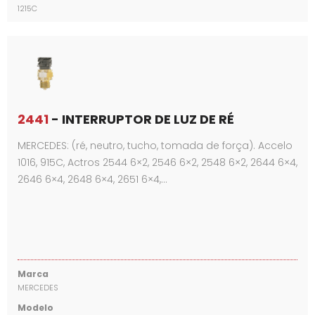
1215C
2441
- INTERRUPTOR DE LUZ DE RÉ
MERCEDES: (ré, neutro, tucho, tomada de força). Accelo
1016, 915C, Actros 2544 6×2, 2546 6×2, 2548 6×2, 2644 6×4,
2646 6×4, 2648 6×4, 2651 6×4,…
Marca
MERCEDES
Modelo