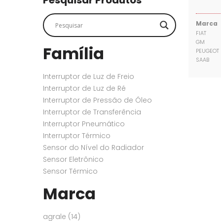
Pesquisar Produtos
SENSORES
SENSORES
Marca
FIAT
GM
Família
PEUGEOT
SAAB
Interruptor de Luz de Freio
Interruptor de Luz de Ré
Interruptor de Pressão de Óleo
Interruptor de Transferência
Interruptor Pneumático
Interruptor Térmico
Sensor do Nível do Radiador
Sensor Eletrônico
Sensor Térmico
Marca
agrale
(14)