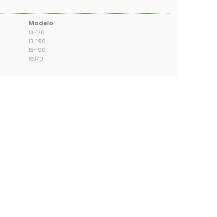
Modelo
13-170
13-190
15-190
16.170