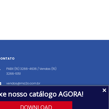
CONTATO
PABX (15) 3266-4636 / Vendas (15)
3266-1051
vendas@ma2o.com.br
xe nosso catálogo AGORA!
Avenida dos Eucaliptos, 151, Distrito
Industrial, Iperó/SP CEP: 18560-000
DOWNLOAD