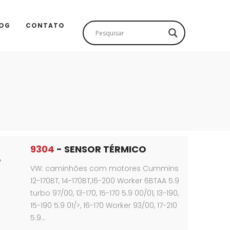
OG
CONTATO
9304
- SENSOR TÉRMICO
VW: caminhões com motores Cummins
12-170BT, 14-170BT,16-200 Worker 6BTAA 5.9
turbo 97/00, 13-170, 15-170 5.9 00/01, 13-190,
15-190 5.9 01/>, 16-170 Worker 93/00, 17-210
5.9…