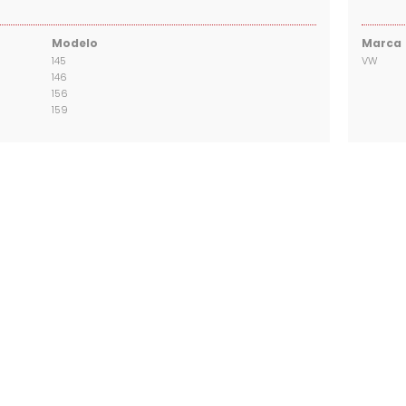
Modelo
Marca
145
VW
146
156
159