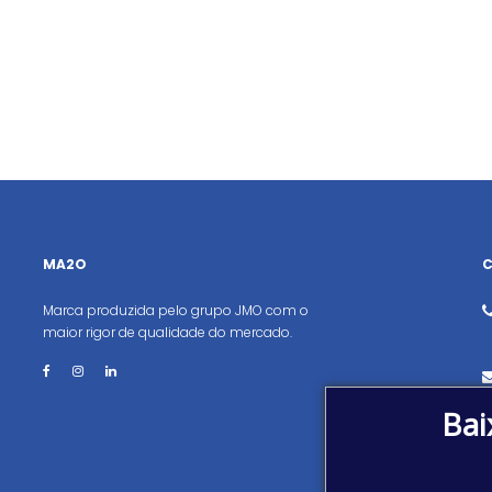
MA2O
Marca produzida pelo grupo JMO com o
maior rigor de qualidade do mercado.
Bai