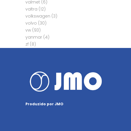
valmet
(6)
valtra
(12)
volkswagen
(3)
volvo
(30)
vw
(93)
yanmar
(4)
zf
(8)
Produzido por JMO