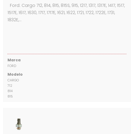
Ford: Cargo 712, 814, 815, 815S, 915, 1217, 1317, 1317E, 1417, 1517,
1517E, 1617, 1630, 1717, 1717E, 1621, 1622, 1721, 1722, 1722E, 1731,
1832E,…
Marca
FORD
Modelo
CARGO
712
814
815