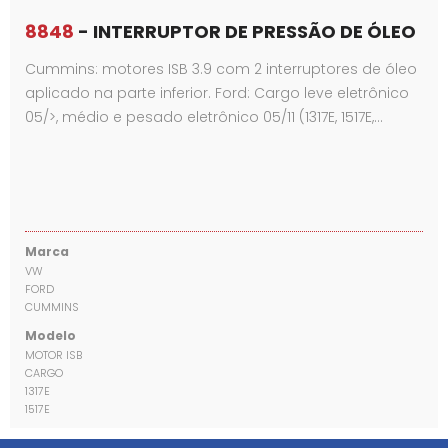
8848
- INTERRUPTOR DE PRESSÃO DE ÓLEO
Cummins: motores ISB 3.9 com 2 interruptores de óleo
aplicado na parte inferior. Ford: Cargo leve eletrônico
05/>, médio e pesado eletrônico 05/11 (1317E, 1517E,…
Marca
VW
FORD
CUMMINS
Modelo
MOTOR ISB
CARGO
1317E
1517E