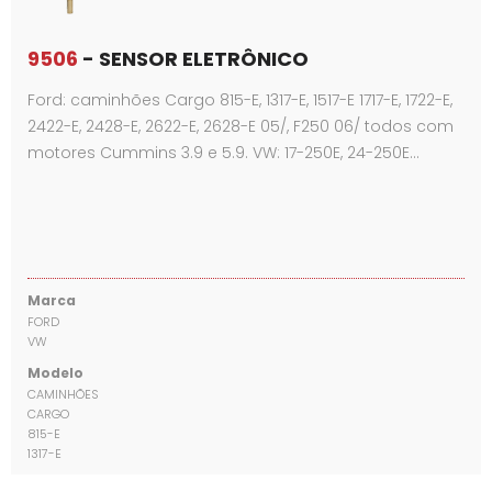
9506
- SENSOR ELETRÔNICO
Ford: caminhões Cargo 815-E, 1317-E, 1517-E 1717-E, 1722-E,
2422-E, 2428-E, 2622-E, 2628-E 05/, F250 06/ todos com
motores Cummins 3.9 e 5.9. VW: 17-250E, 24-250E…
Marca
FORD
VW
Modelo
CAMINHÕES
CARGO
815-E
1317-E