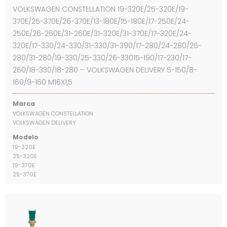
VOLKSWAGEN CONSTELLATION 19-320E/25-320E/19-
370E/25-370E/26-370E/13-180E/15-180E/17-250E/24-
250E/26-260E/31-260E/31-320E/31-370E/17-320E/24-
320E/17-330/24-330/31-330/31-390/17-280/24-280/26-
280/31-280/19-330/25-330/26-33015-190/17-230/17-
260/18-330/18-280 – VOLKSWAGEN DELIVERY 5-150/8-
160/9-160 M16X1,5
Marca
VOLKSWAGEN CONSTELLATION
VOLKSWAGEN DELIVERY
Modelo
19-320E
25-320E
19-370E
25-370E