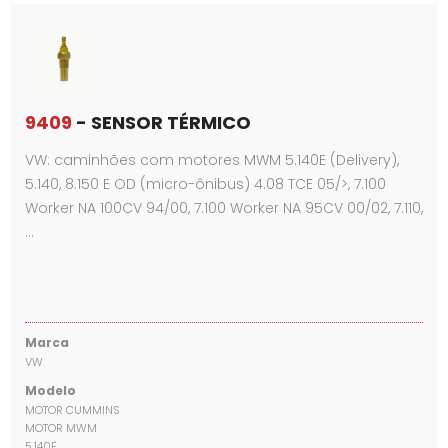
9409
- SENSOR TÉRMICO
VW: caminhões com motores MWM 5.140E (Delivery),
5.140, 8.150 E OD (micro-ônibus) 4.08 TCE 05/>, 7.100
Worker NA 100CV 94/00, 7.100 Worker NA 95CV 00/02, 7.110,
…
Marca
VW
Modelo
MOTOR CUMMINS
MOTOR MWM
5.140E