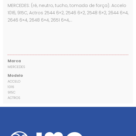
MERCEDES: (ré, neutro, tucho, tomada de força). Accelo
1016, 915C, Actros 2544 6×2, 2546 6×2, 2548 6×2, 2644 6×4,
2646 6×4, 2648 6×4, 2651 6×4,…
Marca
MERCEDES
Modelo
ACCELO
1016
915C
ACTROS