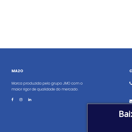
MA2O
Marca produzida pelo grupo JMO com o
maior rigor de qualidade do mercado.
Bai