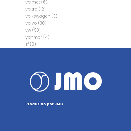
valmet
(6)
valtra
(12)
volkswagen
(3)
volvo
(30)
vw
(93)
yanmar
(4)
zf
(8)
Produzido por JMO