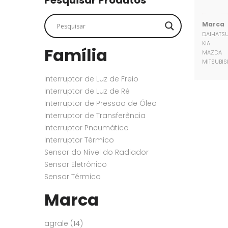
Pesquisar Produtos
SENSORES
SENSORES
Marca
DAIHATS
KIA
Família
MAZDA
MITSUBIS
Interruptor de Luz de Freio
Interruptor de Luz de Ré
Interruptor de Pressão de Óleo
Interruptor de Transferência
Interruptor Pneumático
Interruptor Térmico
Sensor do Nível do Radiador
Sensor Eletrônico
Sensor Térmico
Marca
agrale
(14)