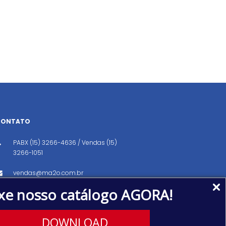
CONTATO
PABX (15) 3266-4636 / Vendas (15)
3266-1051
vendas@ma2o.com.br
xe nosso catálogo AGORA!
Avenida dos Eucaliptos, 151, Distrito
Industrial, Iperó/SP CEP: 18560-000
DOWNLOAD