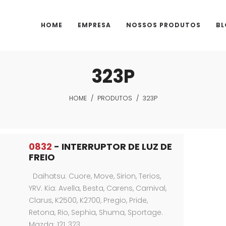
HOME
EMPRESA
NOSSOS PRODUTOS
BL
323P
HOME
/
PRODUTOS
/
323P
0832
- INTERRUPTOR DE LUZ DE
FREIO
Daihatsu: Cuore, Move, Sirion, Terios,
YRV. Kia: Avella, Besta, Carens, Carnival,
Clarus, K2500, K2700, Pregio, Pride,
Retona, Rio, Sephia, Shuma, Sportage.
Mazda: 121, 323,…