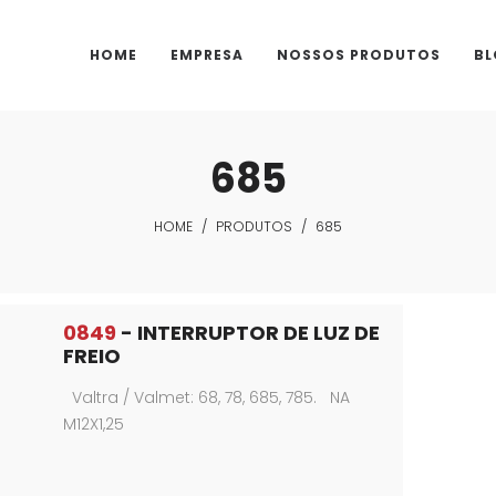
HOME
EMPRESA
NOSSOS PRODUTOS
BL
685
HOME
/
PRODUTOS
/
685
0849
- INTERRUPTOR DE LUZ DE
FREIO
Valtra / Valmet: 68, 78, 685, 785. NA
M12X1,25