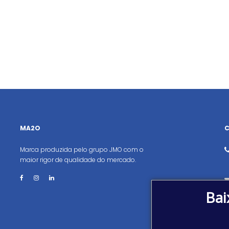
MA2O
Marca produzida pelo grupo JMO com o
maior rigor de qualidade do mercado.
Bai