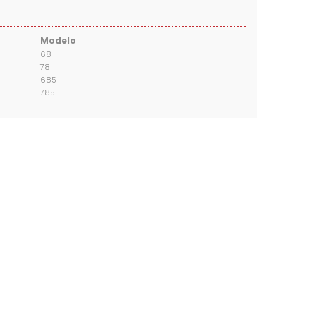
Modelo
68
78
685
785