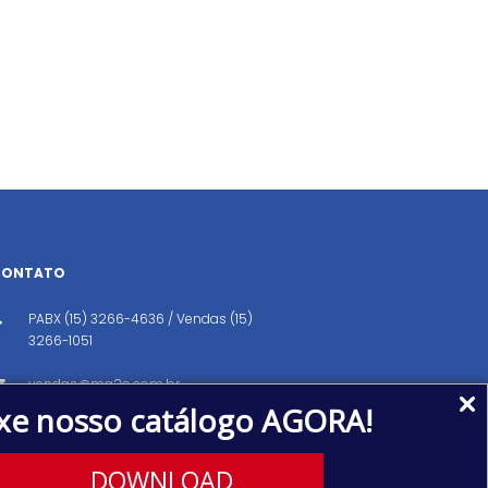
CONTATO
PABX (15) 3266-4636 / Vendas (15)
3266-1051
vendas@ma2o.com.br
xe nosso catálogo AGORA!
Avenida dos Eucaliptos, 151, Distrito
Industrial, Iperó/SP CEP: 18560-000
DOWNLOAD