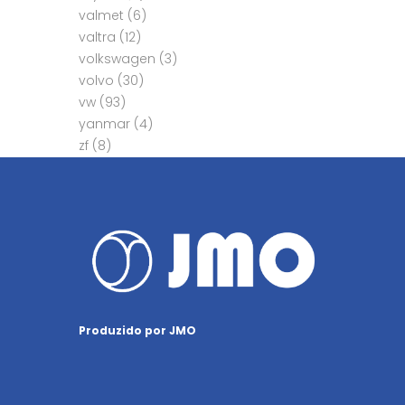
valmet
(6)
valtra
(12)
volkswagen
(3)
volvo
(30)
vw
(93)
yanmar
(4)
zf
(8)
Produzido por JMO