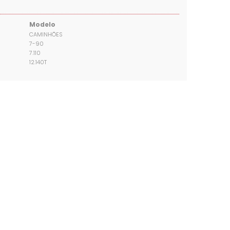
Modelo
CAMINHÕES
7-90
7.110
12.140T