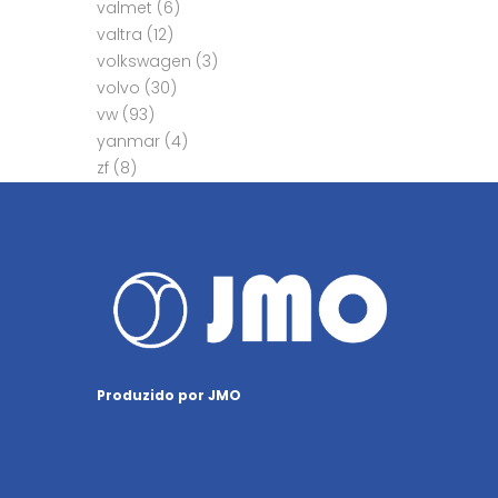
valmet
(6)
valtra
(12)
volkswagen
(3)
volvo
(30)
vw
(93)
yanmar
(4)
zf
(8)
Produzido por JMO