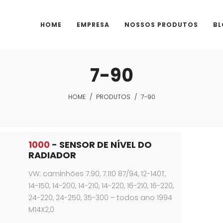
HOME
EMPRESA
NOSSOS PRODUTOS
BL
7-90
HOME
/
PRODUTOS
/
7-90
1000
- SENSOR DE NÍVEL DO
RADIADOR
VW: caminhões 7.90, 7.110 87/94, 12-140T,
14-150, 14-200, 14-210, 14-220, 16-210, 16-220,
24-220, 24-250, 35-300 – todos ano 1994
M14X2,0