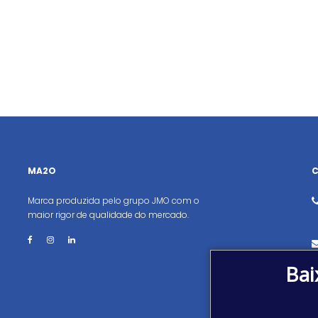
MA2O
Marca produzida pelo grupo JMO com o
maior rigor de qualidade do mercado.
Bai