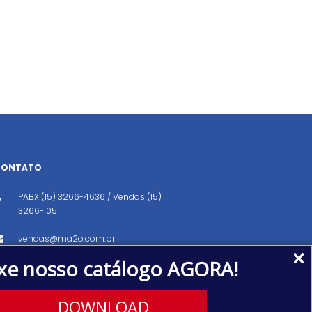
CONTATO
PABX (15) 3266-4636 / Vendas (15)
3266-1051
vendas@ma2o.com.br
xe nosso catálogo AGORA!
Avenida dos Eucaliptos, 151, Distrito
Industrial, Iperó/SP CEP: 18560-000
DOWNLOAD