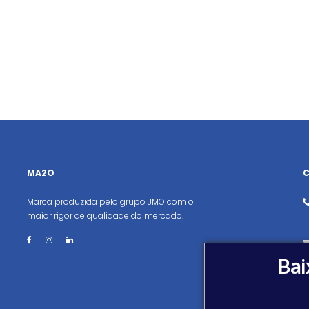
MA2O
Marca produzida pelo grupo JMO com o
maior rigor de qualidade do mercado.
Bai