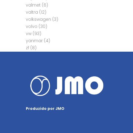
valmet
(6)
valtra
(12)
volkswagen
(3)
volvo
(30)
vw
(93)
yanmar
(4)
zf
(8)
Produzido por JMO