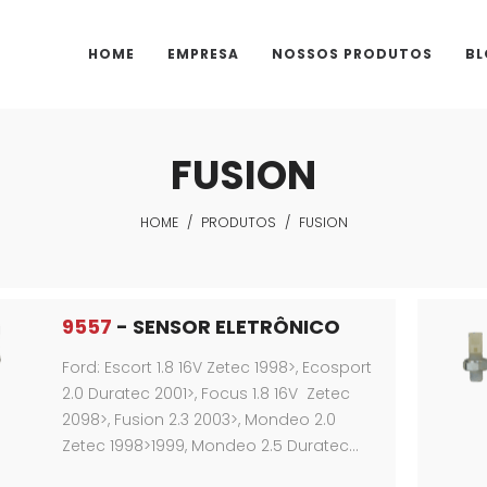
HOME
EMPRESA
NOSSOS PRODUTOS
BL
FUSION
HOME
/
PRODUTOS
/
FUSION
9557
- SENSOR ELETRÔNICO
Ford: Escort 1.8 16V Zetec 1998>, Ecosport
2.0 Duratec 2001>, Focus 1.8 16V Zetec
2098>, Fusion 2.3 2003>, Mondeo 2.0
Zetec 1998>1999, Mondeo 2.5 Duratec…