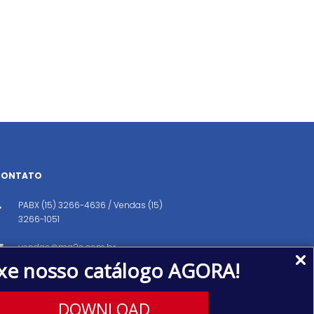
CONTATO
PABX (15) 3266-4636 / Vendas (15)
3266-1051
vendas@ma2o.com.br
xe nosso catálogo AGORA!
Avenida dos Eucaliptos, 151, Distrito
Industrial, Iperó/SP CEP: 18560-000
DOWNLOAD