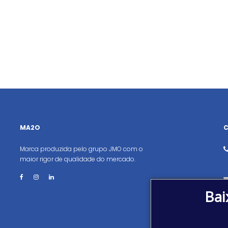
MA2O
Marca produzida pelo grupo JMO com o
maior rigor de qualidade do mercado.
Bai