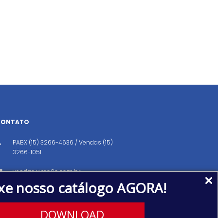
CONTATO
PABX (15) 3266-4636 / Vendas (15)
3266-1051
vendas@ma2o.com.br
xe nosso catálogo AGORA!
Avenida dos Eucaliptos, 151, Distrito
Industrial, Iperó/SP CEP: 18560-000
DOWNLOAD