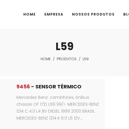
HOME
EMPRESA
NOSSOS PRODUTOS
BL
L59
HOME
/
PRODUTOS
/
L59
9456
- SENSOR TÉRMICO
Mercedes Benz: caminhões, ônibus
chassis OF 1721, L59 99/>. MERCEDES-BENZ
1214 C 4.0 L4 8V DIESEL 1999 2000 BRASIL
MERCEDES-BENZ 1214 K 6.0 L6 12V…