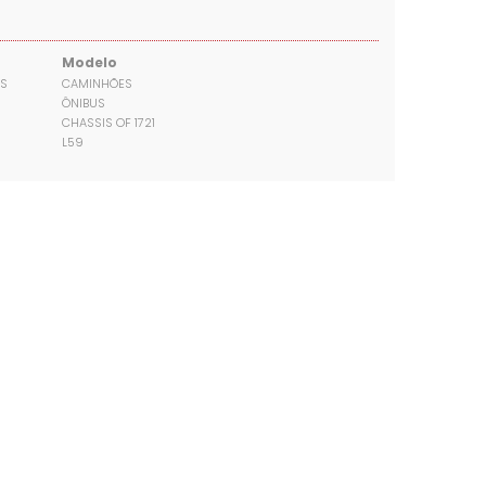
Modelo
S
CAMINHÕES
ÔNIBUS
CHASSIS OF 1721
L59