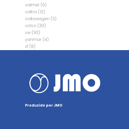
valmet
(6)
valtra
(12)
volkswagen
(3)
volvo
(30)
vw
(93)
yanmar
(4)
zf
(8)
Produzido por JMO